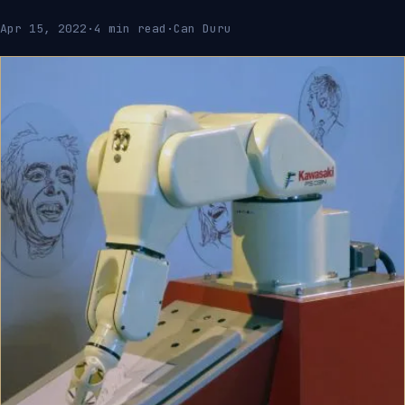
Apr 15, 2022
·
4 min read
·
Can Duru