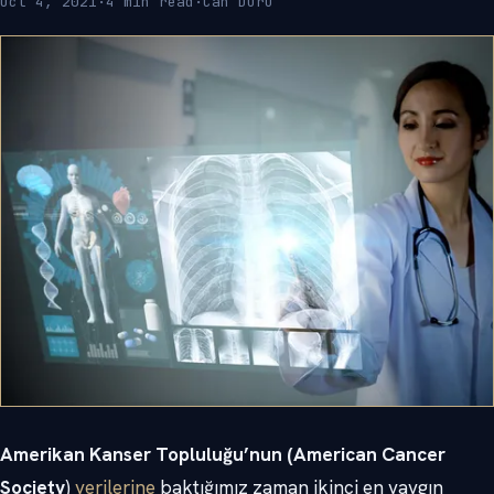
Oct 4, 2021
·
4 min read
·
Can Duru
Amerikan Kanser Topluluğu’nun (American Cancer
Society
)
verilerine
baktığımız zaman ikinci en yaygın