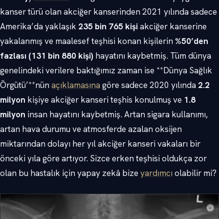
kanser türü olan akciğer kanserinden 2021 yılında sadece
Amerika’da yaklaşık
235 bin 765 kişi
akciğer kanserine
yakalanmış ve maalesef teşhisi konan kişilerin
%50’den
fazlası (131 bin 880 kişi)
hayatını kaybetmiş. Tüm dünya
genelindeki verilere baktığımız zaman ise **Dünya Sağlık
Örgütü’**nün
açıklamasına
göre sadece 2020 yılında
2.2
milyon
kişiye akciğer kanseri teşhis konulmuş ve
1.8
milyon
insan hayatını kaybetmiş. Artan sigara kullanımı,
artan hava durumu ve atmosferde azalan oksijen
miktarından dolayı her yıl akciğer kanseri vakaları bir
önceki yıla göre artıyor. Sizce erken teşhisi oldukça zor
olan bu hastalık için yapay zekâ bize
yardımcı
olabilir mi?