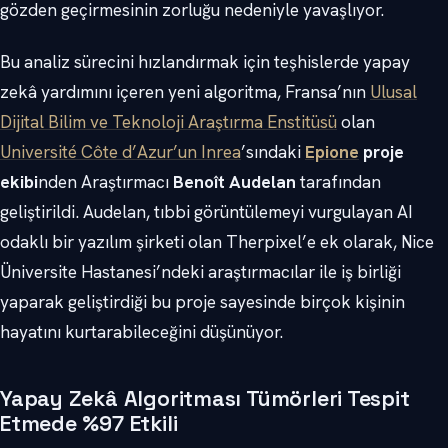
gözden geçirmesinin zorluğu nedeniyle yavaşlıyor.
Bu analiz sürecini hızlandırmak için teşhislerde yapay
zekâ yardımını içeren yeni algoritma, Fransa’nın
Ulusal
Dijital Bilim ve Teknoloji Araştırma Enstitüsü
olan
Université Côte d’Azur’un Inrea
’sındaki
Epione
proje
ekibi
nden Araştırmacı
Benoît Audelan
tarafından
geliştirildi. Audelan, tıbbi görüntülemeyi vurgulayan AI
odaklı bir yazılım şirketi olan Therpixel’e ek olarak, Nice
Üniversite Hastanesi’ndeki araştırmacılar ile iş birliği
yaparak geliştirdiği bu proje sayesinde birçok kişinin
hayatını kurtarabileceğini düşünüyor.
Yapay Zekâ Algoritması Tümörleri Tespit
Etmede %97 Etkili