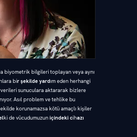
a biyometrik bilgileri toplayan veya aynı
nlara bi
r şekilde yard
ım eden herhangi
ı verileri sunuculara aktararak bizlere
nıyor. Asıl problem ve tehlike bu
r şekilde korunamazsa kötü amaçlı kişiler
el
ki de vücudumuzun
içindeki c
ih
azı