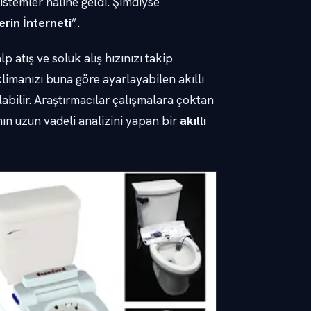
sistemler haline geldi. Şimdiyse
rin İnterneti
”.
p atış ve soluk alış hızınızı takip
ı klimanızı buna göre ayarlayabilen akıllı
labilir. Araştırmacılar çalışmalara çoktan
nın uzun vadeli analizini yapan bir
akıllı