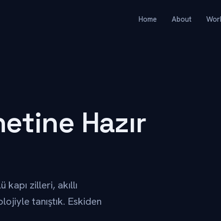
Home
About
Wor
netine Hazır
kapı zilleri, akıllı
lojiyle tanıştık. Eskiden