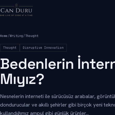
Home
/
Writing
/
Thought
Thought
Disruptive Innovation
Bedenlerin İnter
Mıyız?
Nesnelerin interneti ile sürücüsüz arabalar, görüntülü 
dondurucular ve akıllı şehirler gibi birçok yeni tekno
kullandığımız ampul gibi günlük ürünler...