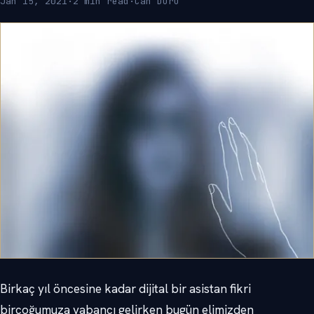
Jan 15, 2021
·
2 min read
·
Can Duru
Birkaç yıl öncesine kadar dijital bir asistan fikri
birçoğumuza yabancı gelirken bugün elimizden