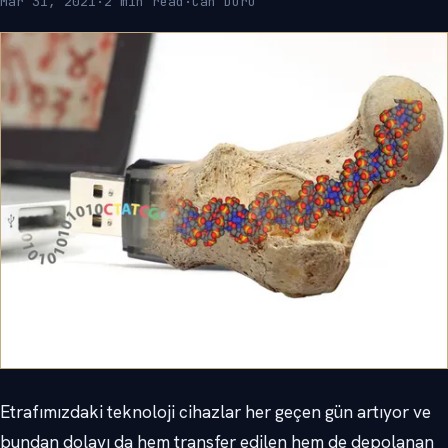
Mar 31, 2021
·
2 min read
·
Can Duru
Etrafımızdaki teknoloji cihazlar her geçen gün artıyor ve
bundan dolayı da hem transfer edilen hem de depolanan