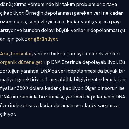
dönüştürme yönteminde bir takım problemler ortaya
çıkabiliyor. Örneğin depolanması gereken veri ne k
adar
uzu
n olursa, sentezleyicinin o kadar yanlış yapma
payı
art
ıyor ve bundan dolayı büyük verilerin depolanması şu
an için çok z
or görünüyor.
Ara
ştırmacılar,
verileri birkaç parçaya bölerek verileri
organik düzene get
irip DNA üzerinde depolayabiliyor. Bu
zorluğun yanında, DNA’da veri depolanması da büyük bir
maliyet gerektiriyor. 1 megabitlik bilgiyi sentezlemek için
fiyatlar 3500 dolara kadar çıkabiliyor. Diğer bir sorun ise
DNA’nın zamanla bozunması, yani veri depolamanın DNA
üzerinde sonsuza kadar duramaması olarak karşımıza
çıkıyor.