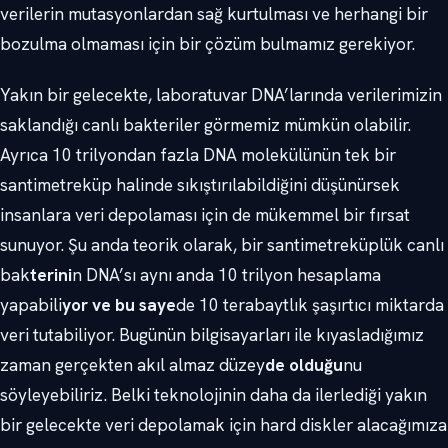
verilerin mutasyonlardan sağ kurtulması ve herhangi bir
bozulma olmaması için bir çözüm bulmamız gerekiyor.
Yakın bir gelecekte, laboratuvar DNA’larında verilerimizin
saklandığı canlı bakteriler görmemiz mümkün olabilir.
Ayrıca 10 trilyondan fazla DNA molekülünün tek bir
santimetreküp halinde sıkıştırılabildiğini düşünürsek
insanlara veri depolaması için de mükemmel bir fırsat
sunuyor. Şu anda teorik olarak, bir santimetreküplük canlı
bak
terini
n DNA’sı aynı anda 10 trilyon hesaplama
yapabili
yor ve bu saye
de 10 terabaytlık şaşırtıcı miktarda
veri tutabiliyor. Bugünün bilgisayarları ile kıyasladığımız
zaman gerçekten akıl almaz düzey
de olduğu
nu
söyleyebiliriz. Belki teknolojinin daha da ilerlediği yakın
bir gelecekte veri depolamak için hard diskler alacağımıza