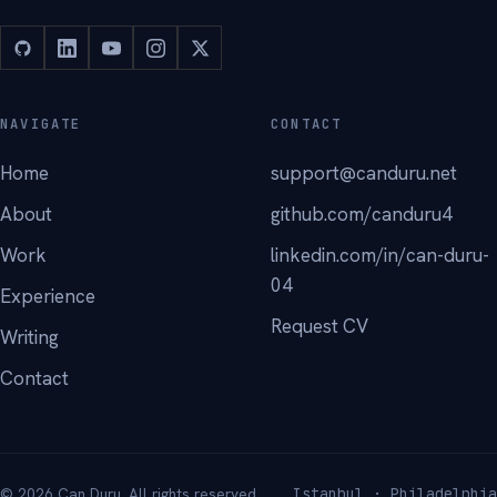
NAVIGATE
CONTACT
Home
support@canduru.net
About
github.com/canduru4
Work
linkedin.com/in/can-duru-
04
Experience
Request CV
Writing
Contact
© 2026 Can Duru. All rights reserved.
Istanbul · Philadelphia