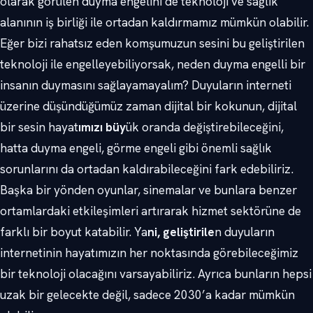
olarak görülen duyma engelini de teknoloji ve sağlık
alanının iş birliği ile ortadan kaldırmamız mümkün olabilir.
Eğer bizi rahatsız eden komşumuzun sesini bu geliştirilen
teknoloji ile engelleyebiliyorsak, neden duyma engelli bir
insanın duymasını sağlayamayalım? Duyuların interneti
üzerine düşündüğümüz zaman dijital bir kokunun, dijital
bir sesin hayat
ımızı büy
ük oranda değiştirebileceğini,
hatta duyma engeli, görme engeli gibi önemli sağlık
sorunlarını da ortadan kaldırabileceğini fark edebiliriz.
Başka bir yönden oyunlar, sinemalar ve bunlara benzer
ortamlardaki etkileşimleri artırarak hizmet sektörüne de
farklı bir boyut katabilir. Ya
ni, geliştirile
n duyuların
internetinin hayatımızın her noktasında görebileceğimiz
bir teknoloji olacağını varsayabiliriz. Ayrıca bunların hepsi
uzak bir gelecekte değil, sadece 2030’a kadar mümkün