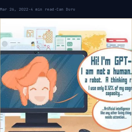
Mar 26, 2022
·
4 min read
·
Can Duru