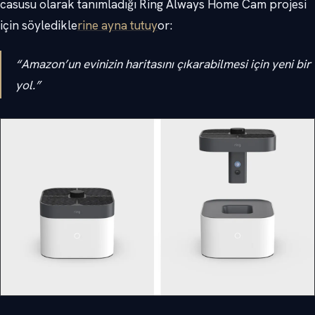
casusu olarak tanımladığı Ring Always Home Cam projesi
için söyledikle
rine ayna tutuy
or:
“Amazon’un evinizin haritasını çıkarabilmesi için yeni bir
yol.”