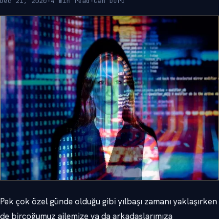
Dec 21, 2020
·
4 min read
·
Can Duru
Pek çok özel günde olduğu gibi yılbaşı zamanı yaklaşırken
de birçoğumuz ailemize ya da arkadaşlarımıza