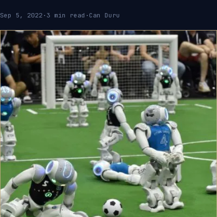
Sep 5, 2022
·
3 min read
·
Can Duru