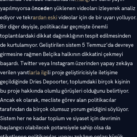
yapılmıyorsa ö
ncede
n yüklenen videoları izleyerek analiz
ediyor ve tekr
ardan eski
videolar için de bir uyarı yolluyor.
Bir diğer deyişle, politikacılar geçmişte önemli
toplantılardaki dikkat dağınıklığının tespit edilmesinden
de kurtulamıyor. Geliştirilen sistem 5 Temmuz’da devreye
girmesine rağmen Belçika halkının dikkatini çekmeyi
başardı. Twitter veya Instagram üzerinden yapay zekâya
verilen yanıt
larla ilgi
li proje geliştiricisiyle iletişime
geçildiğinde Dries Depoorter, toplumdaki birçok kişinin
bu proje hakkında olumlu görüşleri olduğunu belirtiyor.
Ancak ek olarak, mecliste görev alan politikacılar
tarafından da birçok olumsuz yorum geldiğini söylüyor.
Sistem her ne kadar toplum ve siyaset için devrimin
başlangıcı olabilecek potansiyele sahip olsa da
etiketlenen politikacılar, yapay zekânın onları küçük