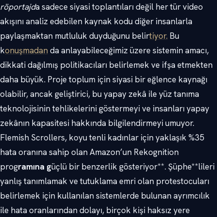
röportajd
a sadece siyasi toplantıları değil her tür video
akışını analiz edebilen kaynak kodu diğer insanlarla
paylaşmaktan mutluluk duyduğunu belir
tiyor.
Bu
k
onuşmadan
da anlayabileceğimiz üzere sistemin amacı,
dikkati dağılmış politikacıları belirlemek ve ifşa etmekten
daha büyük. Proje toplum için siyasi bir eğlence kaynağı
olabilir, ancak geliştirici, bu yapay zekâ ile yüz tanıma
teknolojisinin tehlikelerini göstermeyi ve insanları yapay
zekânın kapasitesi hakkında bilgilendirmeyi umuyor.
Flemish Scrollers, koyu tenli kadınlar için yaklaşık %35
hata oranına sahip olan Amazon’un Rekognition
prog
ramına g
üçlü bir benzerlik gösteriyor**. Şüphe**lileri
yanlış tanımlamak ve tutuklama emri olan protestocuları
belirlemek için kullanılan sistemlerde bulunan ayrımcılık
ile hata oranlarından dolayı, birçok kişi haksız yere