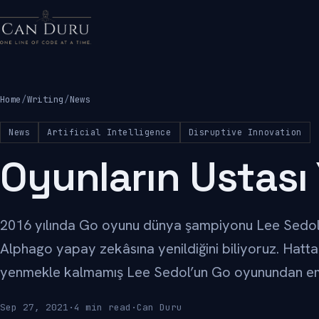
Home
/
Writing
/
News
News
Artificial Intelligence
Disruptive Innovation
Oyunların Ustası
2016 yılında Go oyunu dünya şampiyonu Lee Sedol’u
Alphago yapay zekâsına yenildiğini biliyoruz. Hatt
yenmekle kalmamış Lee Sedol’un Go oyunundan eme
Sep 27, 2021
·
4 min read
·
Can Duru