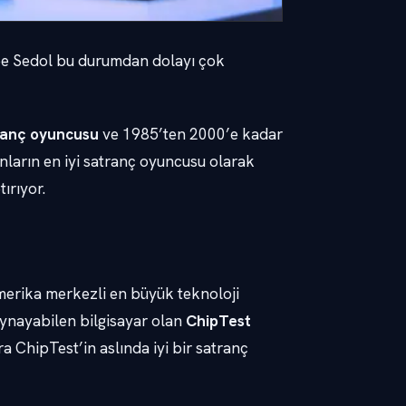
ee Sedol bu durumdan dolayı çok
ranç oyuncusu
ve 1985’ten 2000’e kadar
ların en iyi satranç oyuncusu olarak
ırıyor.
erika merkezli en büyük teknoloji
 oynayabilen bilgisayar olan
ChipTest
 ChipTest’in aslında iyi bir satranç