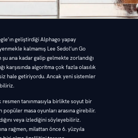
e’ın geliştirdiği Alphago yapay
u yenmekle kalmamış Lee Sedol’un Go
şu ana kadar galip gelmekte zorlandığı
ğı karşısında algoritma çok fazla olasılık
z hale getiriyordu. Ancak yeni sistemler
iliriz.
 resmen tanınmasıyla birlikte soyut bir
 popüler masa oyunları arasına girebilir.
ını veya izlediğini söyleyebiliriz.
ına rağmen, milattan önce 6. yüzyıla