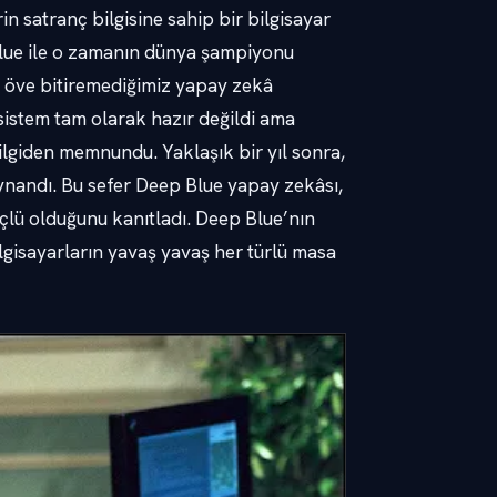
n satranç bilgisine sahip bir bilgisayar
lue ile o zamanın dünya şampiyonu
e öve bitiremediğimiz yapay zekâ
sistem tam olarak hazır değildi ama
ilgiden memnundu. Yaklaşık bir yıl sonra,
oynandı. Bu sefer Deep Blue yapay zekâsı,
güçlü olduğunu kanıtladı. Deep Blue’nın
isayarların yavaş yavaş her türlü masa