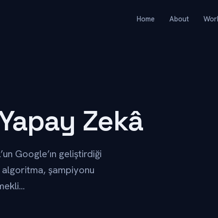
Home
About
Wor
 Yapay Zekâ
n Google’ın geliştirdiği
a algoritma, şampiyonu
kli...