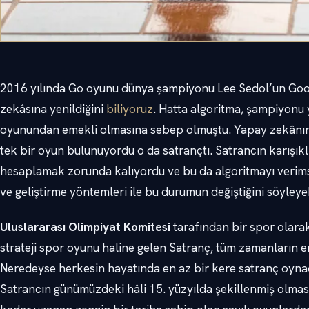
2016 yılında Go oyunu dünya şampiyonu Lee Sedol’un Googl
zekâsına yenildiğini
biliyoruz
. Hatta algoritma, şampiyon
oyunundan emekli olmasına sebep olmuştu. Yapay zekânın 
tek bir oyun bulunuyordu o da satrançtı. Satrancın karışıklı
hesaplamak zorunda kalıyordu ve bu da algoritmayı verimsi
ve geliştirme yöntemleri ile bu durumun değiştiğini söyleyeb
Uluslararası Olimpiyat Komitesi
tarafından bir spor olarak
strateji spor oyunu haline gelen Satranç, tüm zamanların en
Neredeyse herkesin hayatında en az bir kere satranç oynadığ
Satrancın günümüzdeki hâli 15. yüzyılda şekillenmiş olmas