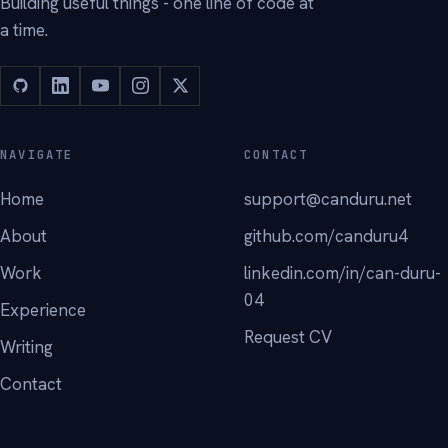
Building useful things - one line of code at
a time.
NAVIGATE
CONTACT
Home
support@canduru.net
About
github.com/canduru4
Work
linkedin.com/in/can-duru-
04
Experience
Request CV
Writing
Contact