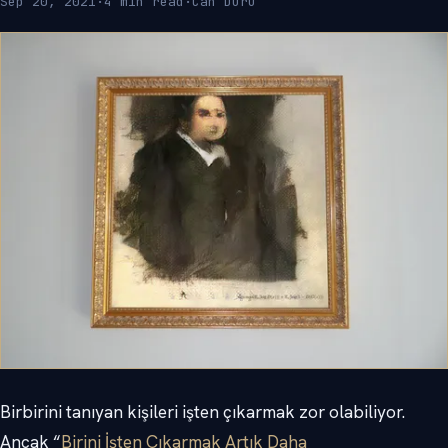
Sep 20, 2021
·
4 min read
·
Can Duru
Birbirini tanıyan kişileri işten çıkarmak zor olabiliyor.
Ancak “
Birini İşten Çıkarmak Artık Daha