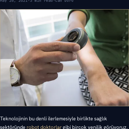
May 26, 2021
·
3 min read
·
Can Duru
Teknolojinin bu denli ilerlemesiyle birlikte sağlık
sektöründe
robot doktorlar
gibi birçok yenilik görüyoruz.