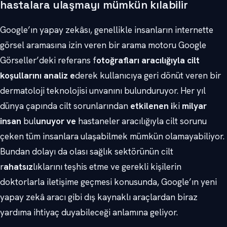
hastalara ulaşmayı mümkün kılabilir
Google’ın yapay zekâsı, genellikle insanların internette
görsel aramasına izin veren bir arama motoru Google
Görseller’deki referans f
otoğrafları aracılığıyla cilt
koşullarını analiz e
derek kullanıcıya geri dönüt veren bir
dermatoloji teknolojisi unvanını bulunduruyor. Her yıl
dünya çapında cilt sorunlarından
etkilenen i
ki
milyar
insan
bul
unuyor ve
hastaneler aracılığıyla cilt sorunu
çeken tüm insanlara ulaşabilmek mümkün olamayabiliyor.
Bundan dolayı da olası sağlık sektörünün cilt
r
ahatsız
lıklarını teşhis etme ve gerekli kişilerin
doktorlarla iletişime geçmesi konusunda, Google’ın yeni
yapay zekâ aracı gibi dış kaynaklı araçlardan biraz
yardıma ihtiyaç duyabileceği anlamına geliyor.