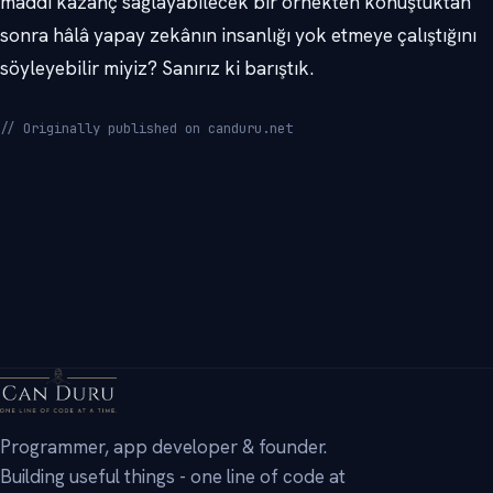
maddi kazanç sağlayabilecek bir örnekten konuştuktan
sonra hâlâ yapay zekânın insanlığı yok etmeye çalıştığını
söyleyebilir miyiz? Sanırız ki barıştık.
// Originally published on canduru.net
→
Programmer, app developer & founder.
Building useful things - one line of code at