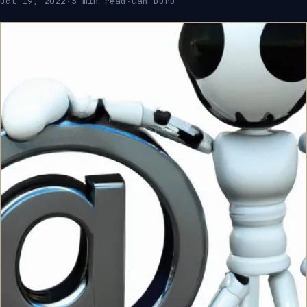
Oct 19, 2022
·
3 min read
·
Can Duru