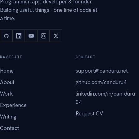
Programmer, app developer & founder.
Building useful things - one line of code at
a time.
NAVIGATE
CONTACT
Home
support@canduru.net
About
github.com/canduru4
Work
linkedin.com/in/can-duru-
04
Experience
Request CV
Writing
Contact