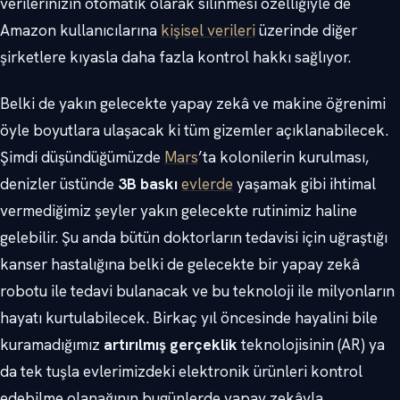
verilerinizin otomatik olarak silinmesi özelliğiyle de
Amazon kullanıcılarına
kişisel verileri
üzerinde diğer
şirketlere kıyasla daha fazla kontrol hakkı sağlıyor.
Belki de yakın gelecekte yapay zekâ ve makine öğrenimi
öyle boyutlara ulaşacak ki tüm gizemler açıklanabilecek.
Şimdi düşündüğümüzde
Mars
’ta kolonilerin kurulması,
denizler üstünde
3B baskı
evlerde
yaşamak gibi ihtimal
vermediğimiz şeyler yakın gelecekte rutinimiz haline
gelebilir. Şu anda bütün doktorların tedavisi için uğraştığı
kanser hastalığına belki de gelecekte bir yapay zekâ
robotu ile tedavi bulanacak ve bu teknoloji ile milyonların
hayatı kurtulabilecek. Birkaç yıl öncesinde hayalini bile
kuramadığımız
artırılmış gerçeklik
teknolojisinin (AR) ya
da tek tuşla evlerimizdeki elektronik ürünleri kontrol
edebilme olanağının bugünlerde yapay zekâyla