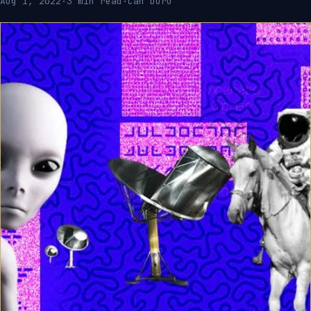
Aug 1, 2022
·
3 min read
·
Can Duru