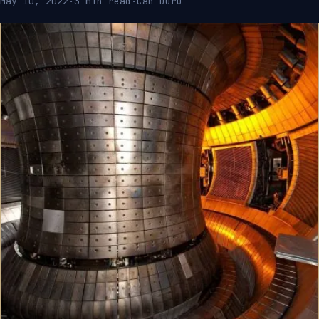
May 10, 2022
·
3 min read
·
Can Duru