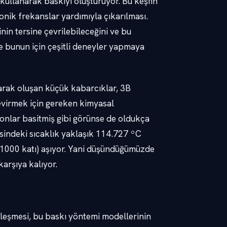
kullanarak baskıyı oluşturuyor. Bu keşfin
sonik frekanslar yardımıyla çıkarılması.
inin tersine çevrilebileceğini ve bu
ve bunun için çeşitli deneyler yapmaya
arak oluşan küçük kabarcıklar, 3B
 çevirmek için gereken kimyasal
yonlar basitmiş gibi görünse de oldukça
isindeki sıcaklık yaklaşık 114.727 ºC
n 1000 katı) aşıyor. Yani düşündüğümüzde
karşıya kalıyor.
leşmesi, bu baskı yöntemi modellerinin