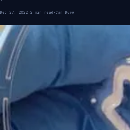
Dec 27, 2022
·
2 min read
·
Can Duru