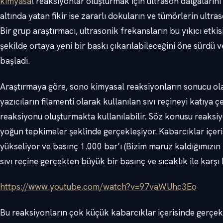
kimyasal
reaksiyonlar oluşturmak için ultrason dalgalarını 
altında yatan fikir ise zararlı dokuların ve tümörlerin ultra
Bir grup araştırmacı, ultrasonik frekansların bu yıkıcı etkis
şekilde ortaya yeni bir baskı çıkarılabileceğini öne sürdü 
başladı.
Araştırmaya göre, sono kimyasal reaksiyonların sonucu ol
yazıcıların filamenti olarak kullanılan sıvı reçineyi katıya
reaksiyonu oluşturmakta kullanılabilir. Söz konusu reaksi
yoğun tepkimeler şeklinde gerçekleşiyor. Kabarcıklar içer
yükseliyor ve basınç 1.000 bar’ı (Bizim maruz kaldığımızı
sıvı reçine gerçekten büyük bir basınç ve sıcaklık ile karşı 
https://www.youtube.com/watch?v=97vaWUhc3Eo
Bu reaksiyonların çok küçük kabarcıklar içerisinde gerçek