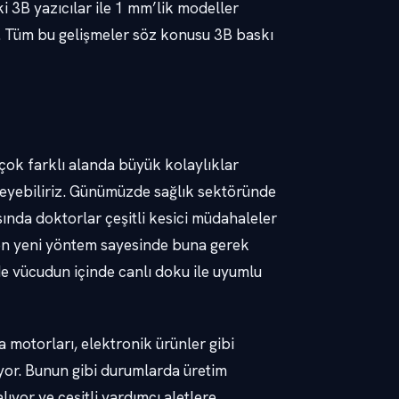
i 3B yazıcılar ile 1 mm’lik modeller
z. Tüm bu gelişmeler söz konusu 3B baskı
rçok farklı alanda büyük kolaylıklar
celeyebiliriz. Günümüzde sağlık sektöründe
sında doktorlar çeşitli kesici müdahaleler
ilen yeni yöntem sayesinde buna gerek
de vücudun içinde canlı doku ile uyumlu
 motorları, elektronik ürünler gibi
yor. Bunun gibi durumlarda üretim
lıyor ve çeşitli yardımcı aletlere