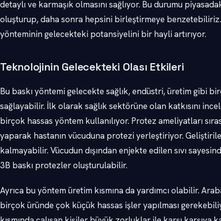
detaylı ve karmaşık olmasını sağlıyor. Bu durumu piyasadak
oluşturup, daha sonra hepsini birleştirmeye benzetebiliri
yönteminin gelecekteki potansiyelini bir hayli artırıyor.
Teknolojinin Gelecekteki Olası Etkileri
Bu baskı yöntemi gelecekte sağlık, endüstri, üretim gibi bi
sağlayabilir. İlk olarak sağlık sektörüne olan katkısını in
birçok hassas yöntem kullanılıyor. Protez ameliyatları sıra
yaparak hastanın vücuduna protezi yerleştiriyor. Geliştir
kalmayabilir. Vücudun dışından enjekte edilen sıvı sayesin
3B baskı protezler oluşturulabilir.
Ayrıca bu yöntem üretim kısmına da yardımcı olabilir. Araba
birçok üründe çok küçük hassas işler yapılması gerekebili
kısmında çalışan kişiler büyük zorluklar ile karşı karşıya ka