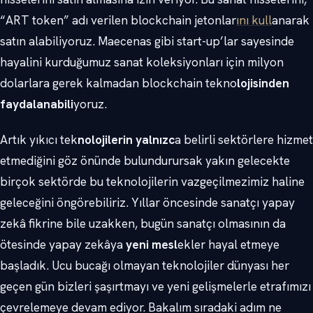
“ART token” adı verilen blockchain jetonlar
ını kull
anarak
satın alabiliyoruz. Maecenas gibi start-up’lar sayesinde
hayalini kurduğumuz sanat koleksiyonları için milyon
dolarlara gerek kalmadan blockchain tekno
lojisinden
faydalanabili
yoruz.
Artık yıkıcı tek
nolojilerin yalnızc
a belirli sektörlere hizmet
etmediğini göz önünde bulundurursak yakın gelecekte
birçok sektörde bu teknolojilerin vazgeçilmezimiz haline
geleceğini öngörebiliriz. Yıllar öncesinde sanatçı yapay
zekâ fikrine bile uzakken, bugün sanatçı olmasının da
ötesinde yapay zekâya
yeni mesl
ekler hayal etmeye
başladık. Ucu bucağı olmayan teknolojiler dünyası her
geçen gün bizleri şaşırtmayı ve yeni gelişmelerle etrafımızı
çevrelemeye devam ediyor. Bakalım sıradaki adım ne