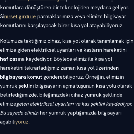
komutlara dönüştüren bir teknolojiden meydana geliyor.
Si
nirsel girdi ile
parmaklarımıza veya elimize bilgisayar
komutlarını karşılayacak birer kısa yol atayabiliyoruz.
Kolumuza taktığımız cihaz, kısa yol olarak tanımlamak için
elimize giden elektriksel uyarıları ve kasların hareketini
hafızası
na kaydediyor. Böylece elimiz ile kısa yol
hareketini tekrarladığımız zaman kısa yol üzerinde
n
bilgisayara komut
gönderebiliyoruz. Örneğin, elimizin
yumru
k şeklin
i bilgisayarın açma tuşunun kısa yolu olarak
belirlediğimizde, bileğimizdeki cihaz yumruk şeklinde
elimize
gelen elektriksel uyarıları ve kas şeklini kaydediyor.
Bu sayede elimiz
i her yumruk yaptığımızda bilgisayarı
açabil
iyoruz.