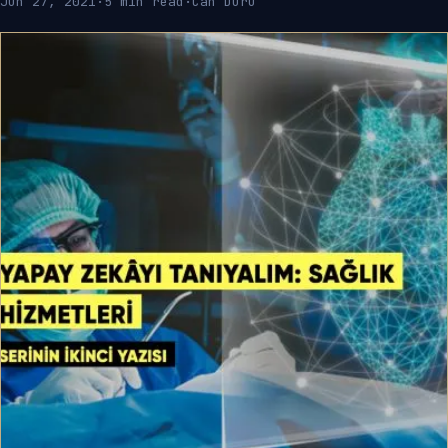
Jun 27, 2021
·
5 min read
·
Can Duru