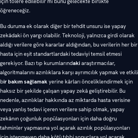
için tolere edilebilir mi bunu gelecekte birlikte
öğreneceğiz.
Bu duruma ek olarak diğer bir tehdit unsuru ise yapay
zekâdaki ön yargı olabilir. Teknoloji, yalnızca girdi olarak
aldığı verilere göre kararlar aldığından, bu verilerin her bir
hasta için eşit standartlardaki tedaviyi temsil etmesi
gerekiyor. Bazı tıp kurumlarınd
aki
araştırmacılar,
algoritmalarını azınlıklara karşı ayrımcılık yapmak ve etkili
b
ir bakım sağlamak
yerine kârları önceliklendirmek için
haksız bir şekilde çalışan yapay zekâ geliştirebilir. Bu
nedenle, azınlıklar hakkında az miktarda hasta verisine
veya yanlış tedavi içeren verilere sahip olmak, yapay
zekânın çoğunluk popülasyonları için daha doğru
tahminler yapmasına yol açarak azınlık popülasyonları
için istenmeyen daha kötü tıbbi sonuçlara yol açarak