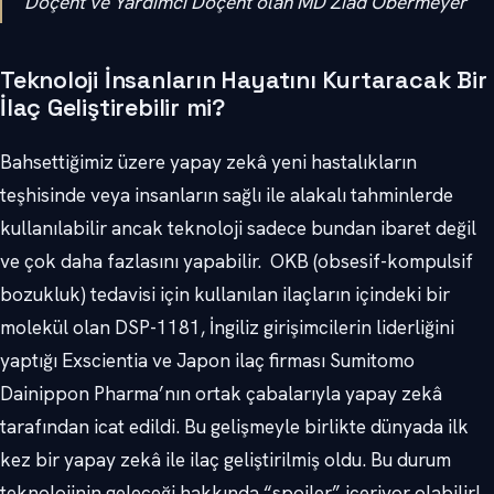
Doçent ve Yardımcı Doçent olan MD Ziad Obermeyer
Teknoloji İnsanların Hayatını Kurtaracak Bir
İlaç Geliştirebilir mi?
Bahsettiğimiz üzere yapay zekâ yeni hastalıkların
teşhisinde veya insanların sağlı ile alakalı tahminlerde
kullanılabilir ancak teknoloji sadece bundan ibaret değil
ve çok daha fazlasını yapabilir. OKB (obsesif-kompulsif
bozukluk) tedavisi için kullanılan ilaçların içindeki bir
molekül olan DSP-1181, İngiliz girişimcilerin liderliğini
yaptığı Exscientia ve Japon ilaç firması Sumitomo
Dainippon Pharma’nın ortak çabalarıyla yapay zekâ
tarafından icat edildi. Bu gelişmeyle birlikte dünyada ilk
kez bir yapay zekâ ile ilaç geliştirilmiş oldu. Bu durum
teknolojinin geleceği hakkında “spoiler” içeriyor olabilir!